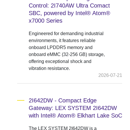
Control: 2I740AW Ultra Comact
SBC, powered by Intel® Atom®
x7000 Series
Engineered for demanding industrial
environments, it features reliable
onboard LPDDR5 memory and
onboard eMMC (32-256 GB) storage,
offering exceptional shock and
vibration resistance.
2026-07-21
2I642DW - Compact Edge
Gateway: LEX SYSTEM 2I642DW
with Intel® Atom® Elkhart Lake SoC
The LEX SYSTEM 2I642DW is a