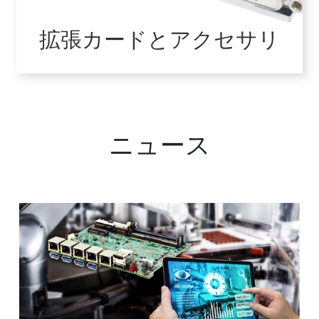
拡張カードとアクセサリ
VIEW ALL
ニュース