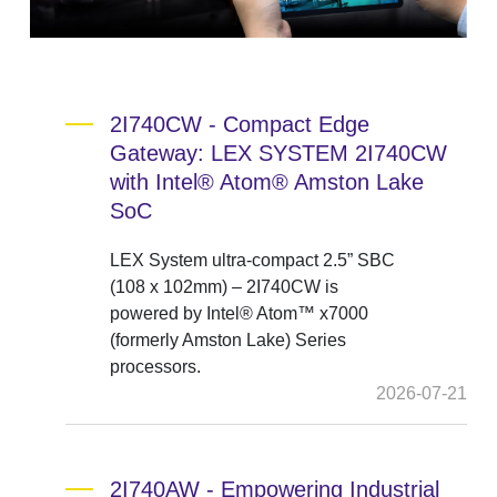
2I740CW - Compact Edge
Gateway: LEX SYSTEM 2I740CW
with Intel® Atom® Amston Lake
SoC
LEX System ultra-compact 2.5” SBC
(108 x 102mm) – 2I740CW is
powered by Intel® Atom™ x7000
(formerly Amston Lake) Series
processors.
2026-07-21
2I740AW - Empowering Industrial