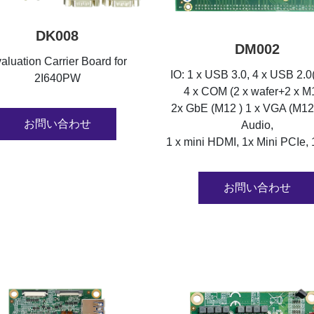
DK008
DM002
aluation Carrier Board for
IO: 1 x USB 3.0, 4 x USB 2.0
2I640PW
4 x COM (2 x wafer+2 x M
2x GbE (M12 ) 1 x VGA (M12
お問い合わせ
Audio,
1 x mini HDMI, 1x Mini PCIe, 
お問い合わせ