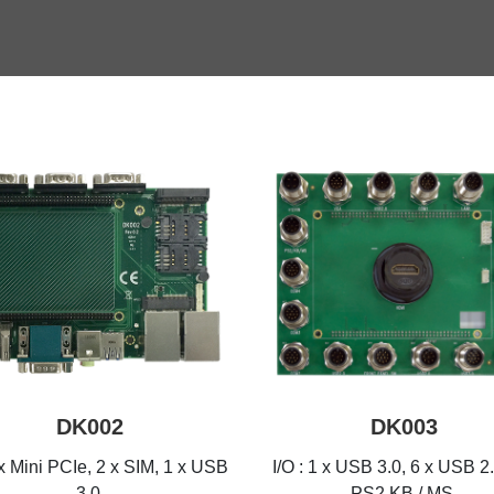
DK002
DK003
 x Mini PCIe, 2 x SIM, 1 x USB
I/O : 1 x USB 3.0, 6 x USB 2.
3.0,
PS2 KB / MS,