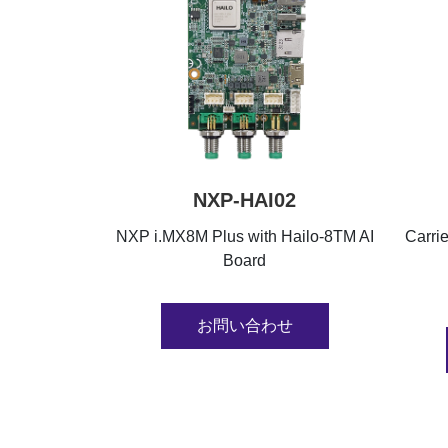
NXP-HAI02
NXP i.MX8M Plus with Hailo-8TM AI
Carri
Board
お問い合わせ