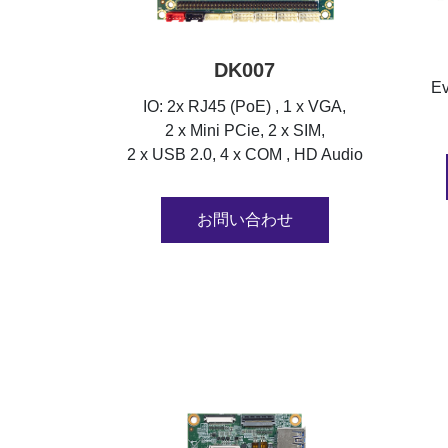
DK007
Ev
IO: 2x RJ45 (PoE) , 1 x VGA,
2 x Mini PCie, 2 x SIM,
2 x USB 2.0, 4 x COM , HD Audio
お問い合わせ