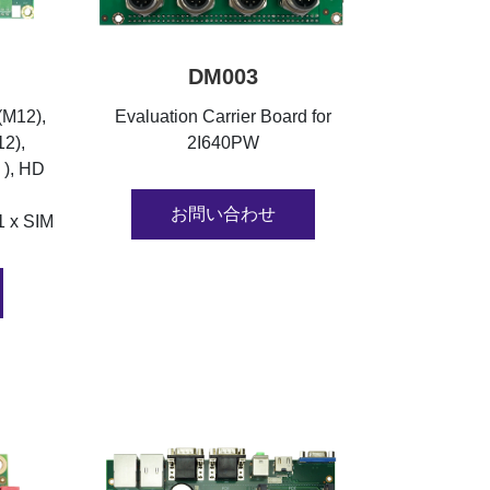
DM003
(M12),
Evaluation Carrier Board for
12),
2I640PW
 ), HD
お問い合わせ
1 x SIM