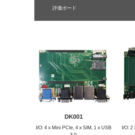
評価ボード
DK001
I/O: 4 x Mini PCIe, 4 x SIM, 1 x USB
I/O: 2
3.0,