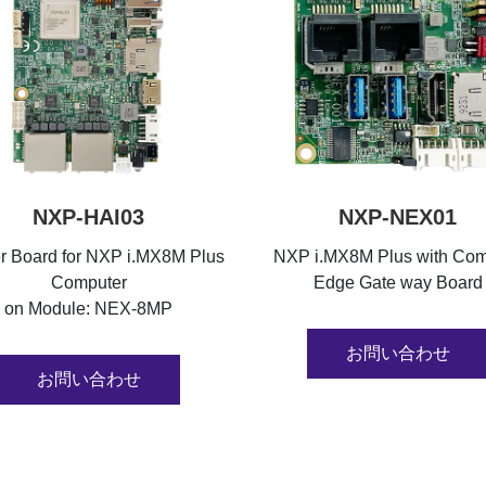
NXP-HAI03
NXP-NEX01
er Board for NXP i.MX8M Plus
NXP i.MX8M Plus with Co
Computer
Edge Gate way Board
on Module: NEX-8MP
お問い合わせ
お問い合わせ