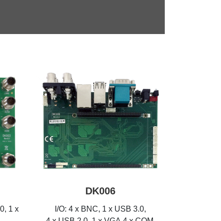
DK006
0, 1 x
I/O: 4 x BNC, 1 x USB 3.0,
4 x USB 2.0, 1 x VGA,4 x COM,