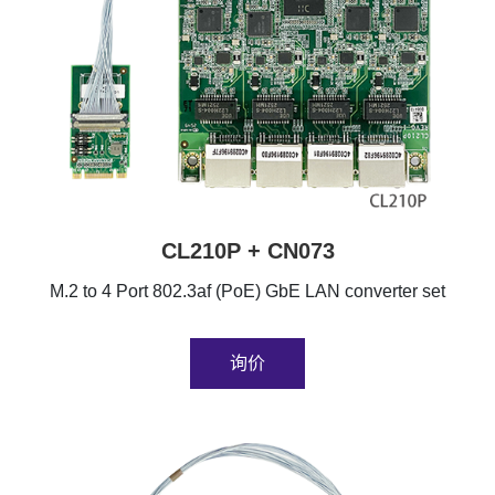
CL210P + CN073
M.2 to 4 Port 802.3af (PoE) GbE LAN converter set
询价