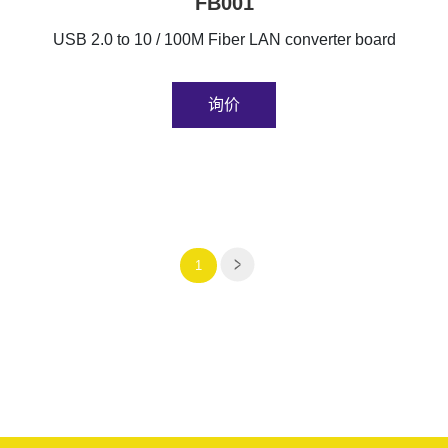
FB001
USB 2.0 to 10 / 100M Fiber LAN converter board
询价
1