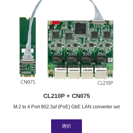
CL210P + CN075
M.2 to 4 Port 802.3af (PoE) GbE LAN converter set
询价