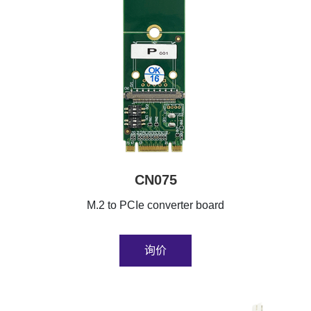
CN075
M.2 to PCIe converter board
询价