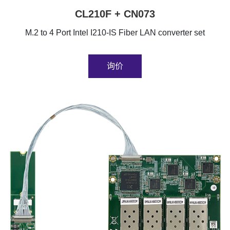
CL210F + CN073
M.2 to 4 Port Intel I210-IS Fiber LAN converter set
询价