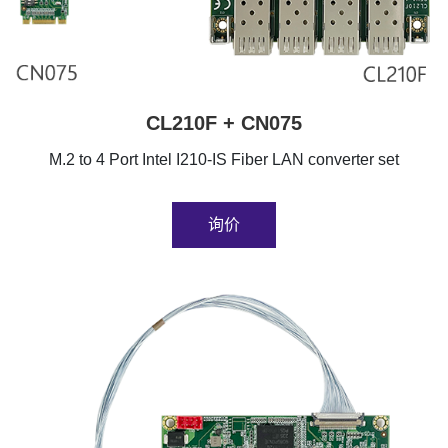
CL210F + CN075
M.2 to 4 Port Intel I210-IS Fiber LAN converter set
询价