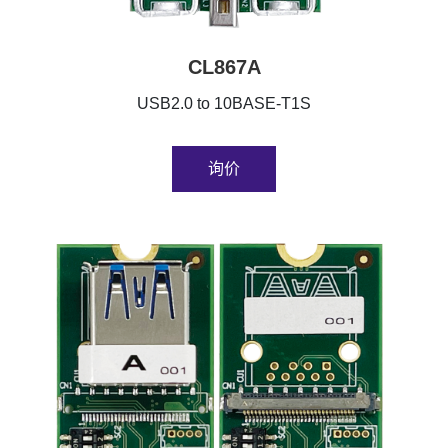
CL867A
USB2.0 to 10BASE-T1S
询价