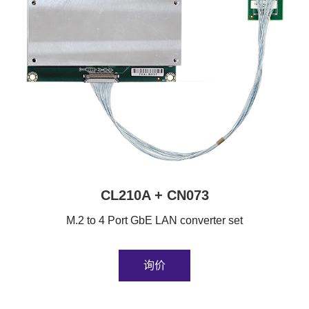
CL210A + CN073
M.2 to 4 Port GbE LAN converter set
询价