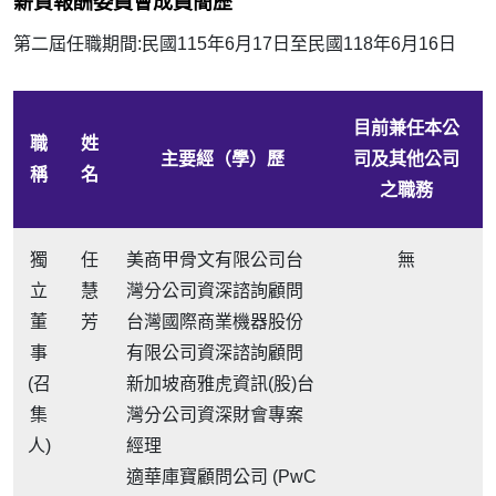
薪資報酬委員會成員簡歷
第二屆任職期間:民國115年6月17日至民國118年6月16日
目前兼任本公
職
姓
主要經（學）歷
司及其他公司
稱
名
之職務
獨
任
美商甲骨文有限公司台
無
立
慧
灣分公司資深諮詢顧問
董
芳
台灣國際商業機器股份
事
有限公司資深諮詢顧問
(召
新加坡商雅虎資訊(股)台
集
灣分公司資深財會專案
人)
經理
適華庫寶顧問公司 (PwC