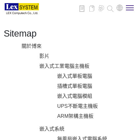
Sitemap
關於博來
關於博來
博來產品
影片
嵌入式工業電腦主機板
行業應用
嵌入式單板電腦
插槽式單板電腦
新聞與活動
嵌入式電腦模組
UPS不斷電主機板
下載
ARM架構主機板
嵌入式系統
聯絡我們
無風扇嵌入式電腦系統