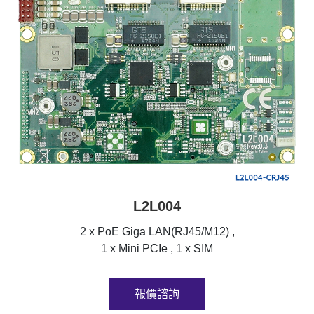
L2L004
2 x PoE Giga LAN(RJ45/M12) ,
1 x Mini PCIe , 1 x SIM
報價諮詢