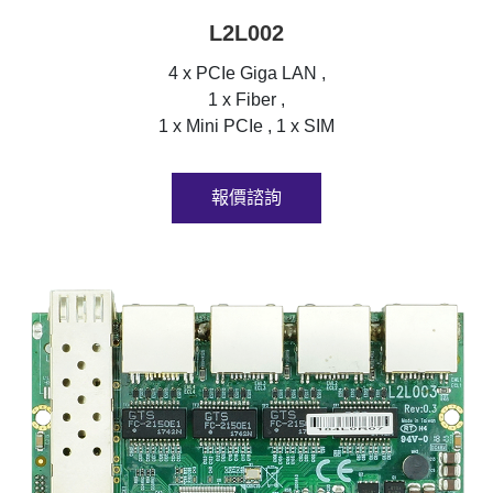
L2L002
4 x PCIe Giga LAN ,
1 x Fiber ,
1 x Mini PCIe , 1 x SIM
報價諮詢