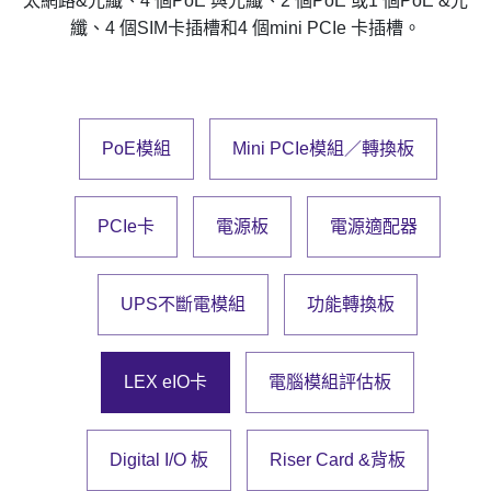
太網路&光纖、4 個PoE 與光纖、2 個PoE 或1 個PoE &光
纖、4 個SIM卡插槽和4 個mini PCIe 卡插槽。
投資人專區
公司治理
PoE模組
Mini PCIe模組／轉換板
企業永續
PCIe卡
電源板
電源適配器
UPS不斷電模組
功能轉換板
LEX eIO卡
電腦模組評估板
Digital I/O 板
Riser Card &背板