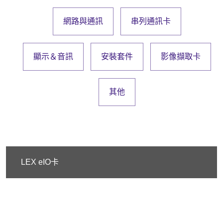
網路與通訊
串列通訊卡
顯示＆音訊
安裝套件
影像擷取卡
其他
LEX eIO卡