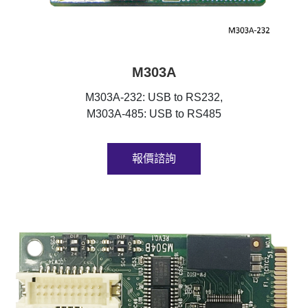
M303A
M303A-232: USB to RS232,
M303A-485: USB to RS485
報價諮詢