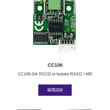
CC106
CC106-2I4: RS232 to Isolator RS422 / 485
報價諮詢