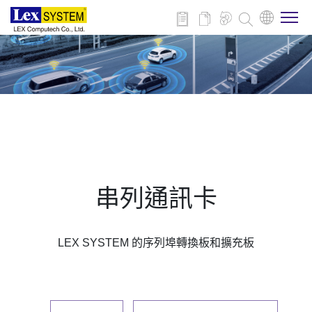
關於博來
博來產品
行業應用
串列通訊卡
新聞與活動
LEX SYSTEM 的序列埠轉換板和擴充板
下載
聯絡我們