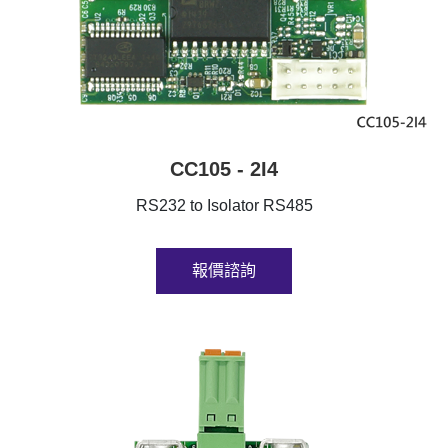
CC105 - 2I4
RS232 to Isolator RS485
報價諮詢