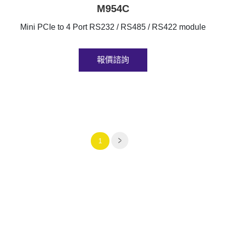
M954C
Mini PCIe to 4 Port RS232 / RS485 / RS422 module
報價諮詢
1