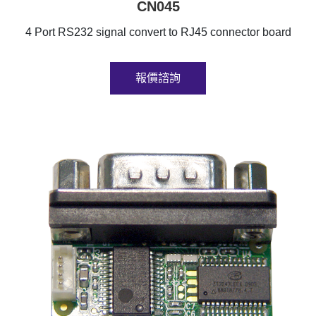
CN045
4 Port RS232 signal convert to RJ45 connector board
報價諮詢