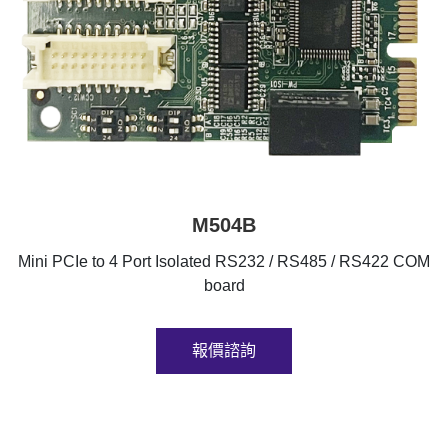
M504B
Mini PCIe to 4 Port Isolated RS232 / RS485 / RS422 COM
board
報價諮詢