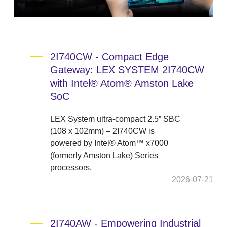
2I740CW - Compact Edge
Gateway: LEX SYSTEM 2I740CW
with Intel® Atom® Amston Lake
SoC
LEX System ultra-compact 2.5” SBC
(108 x 102mm) – 2I740CW is
powered by Intel® Atom™ x7000
(formerly Amston Lake) Series
processors.
2026-07-21
2I740AW - Empowering Industrial