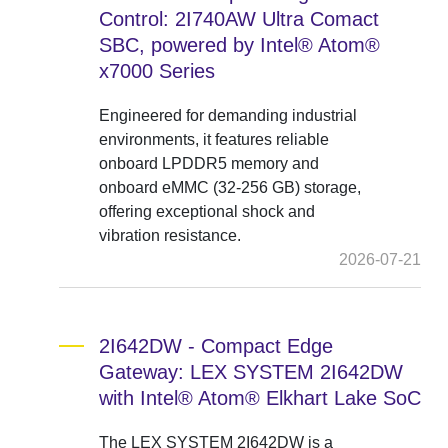
Control: 2I740AW Ultra Comact
SBC, powered by Intel® Atom®
x7000 Series
Engineered for demanding industrial
environments, it features reliable
onboard LPDDR5 memory and
onboard eMMC (32-256 GB) storage,
offering exceptional shock and
vibration resistance.
2026-07-21
2I642DW - Compact Edge
Gateway: LEX SYSTEM 2I642DW
with Intel® Atom® Elkhart Lake SoC
The LEX SYSTEM 2I642DW is a