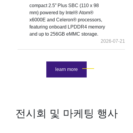
compact 2.5” Plus SBC (110 x 98
mm) powered by Intel® Atom®
x6000E and Celeron® processors,
featuring onboard LPDDR4 memory
and up to 256GB eMMC storage.
2026-07-21
learn more
전시회 및 마케팅 행사