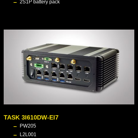
2S1P battery pack
TASK 3I610DW-EI7
PW205
L2L001