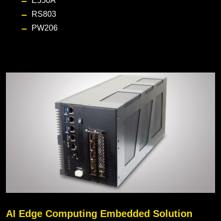
E550A
RS803
PW206
AI Edge Computing Embedded Solution