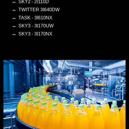
SKY2 - 2I110D
TWITTER 3I640DW
TASK - 3I610NX
SKY3 - 3I170UW
SKY3 - 3I170NX