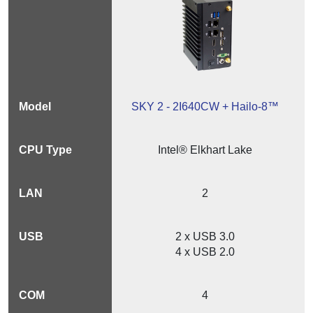
SKY 2 - 2I640CW + Hailo-8™
Intel® Elkhart Lake
2
2 x USB 3.0
4 x USB 2.0
4