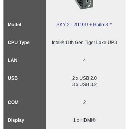
SKY 2 - 2I110D + Hailo-8™
Intel® 11th Gen Tiger Lake-UP3
4
2 x USB 2.0
3 x USB 3.2
2
1 x HDMI®