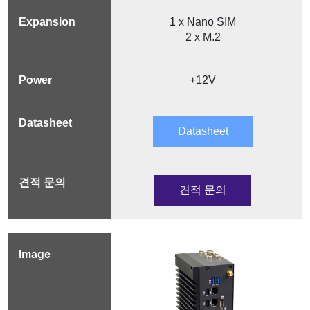
1 x Nano SIM
2 x M.2
+12V
Datasheet
견적 문의