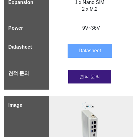
1 x Nano SIM
2 x M.2
+9V~36V
Datasheet
견적 문의