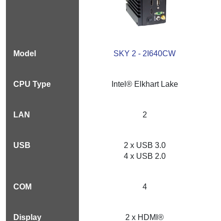
SKY 2 - 2I640CW
Intel® Elkhart Lake
2
2 x USB 3.0
4 x USB 2.0
4
2 x HDMI®