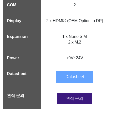
2
2 x HDMI® (OEM Option to DP)
1 x Nano SIM
2 x M.2
+9V~24V
Datasheet
견적 문의