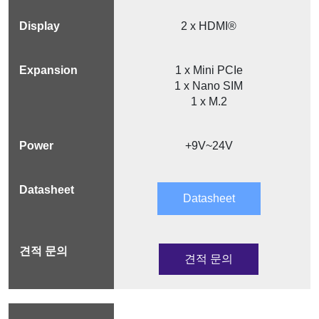
2 x HDMI®
1 x Mini PCIe
1 x Nano SIM
1 x M.2
+9V~24V
Datasheet
견적 문의