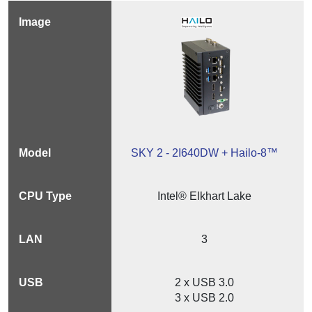
SKY 2 - 2I640DW + Hailo-8™
Intel® Elkhart Lake
3
2 x USB 3.0
3 x USB 2.0