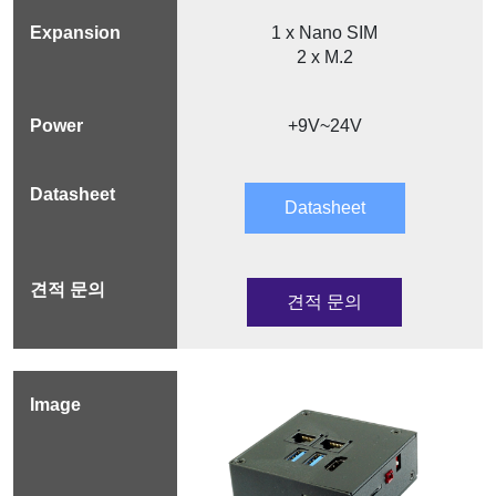
1 x Nano SIM
2 x M.2
+9V~24V
Datasheet
견적 문의