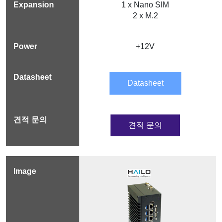
1 x Nano SIM
2 x M.2
+12V
Datasheet
견적 문의