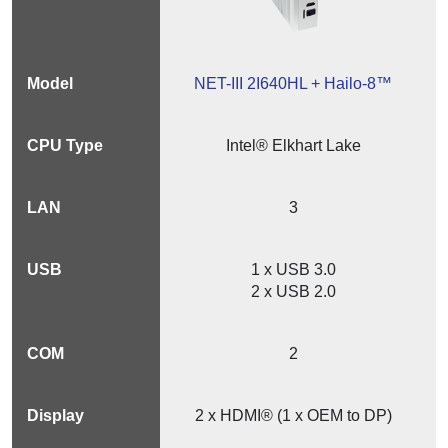
NET-III 2I640HL + Hailo-8™
Intel® Elkhart Lake
3
1 x USB 3.0
2 x USB 2.0
2
2 x HDMI® (1 x OEM to DP)