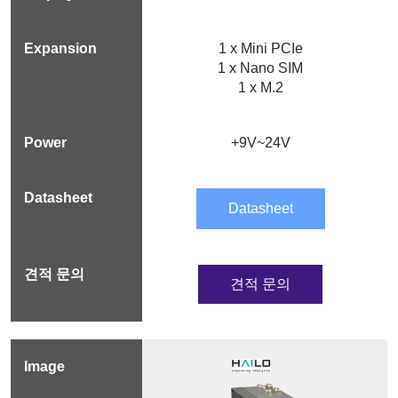
1 x Mini PCIe
1 x Nano SIM
1 x M.2
+9V~24V
Datasheet
견적 문의