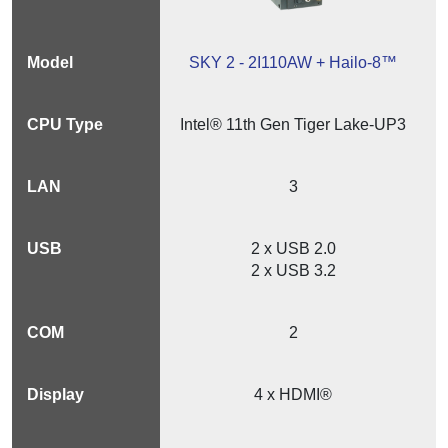
SKY 2 - 2I110AW + Hailo-8™
Intel® 11th Gen Tiger Lake-UP3
3
2 x USB 2.0
2 x USB 3.2
2
4 x HDMI®