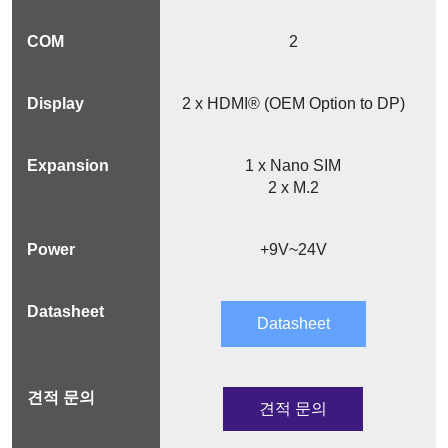
2
2 x HDMI® (OEM Option to DP)
1 x Nano SIM
2 x M.2
+9V~24V
Datasheet
견적 문의