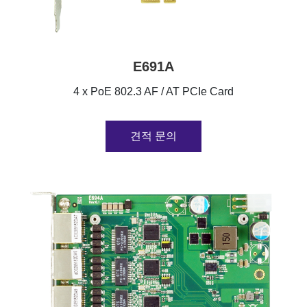
E691A
4 x PoE 802.3 AF / AT PCIe Card
견적 문의