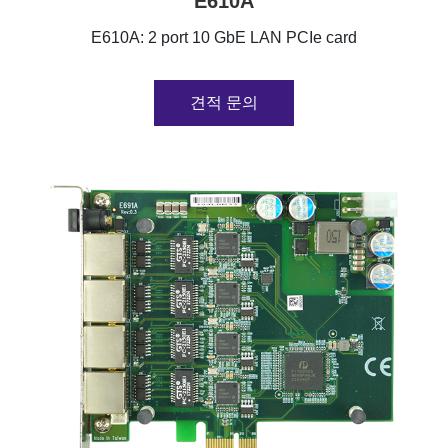
E610A
E610A: 2 port 10 GbE LAN PCIe card
견적 문의