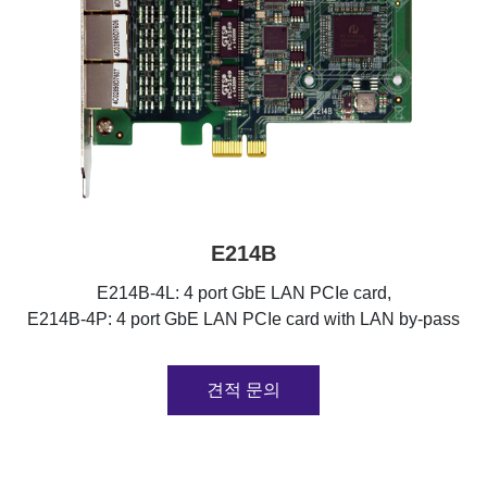
E214B
E214B-4L: 4 port GbE LAN PCIe card,
E214B-4P: 4 port GbE LAN PCIe card with LAN by-pass
견적 문의